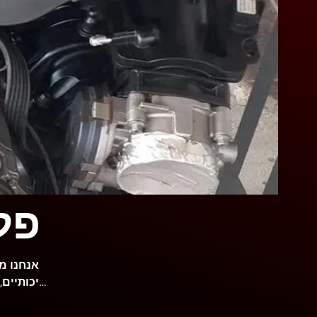
פל
איכותיים,