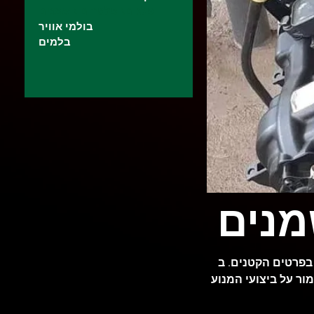
פלגים\ פלטרים \ שמנים
בולמי אוויר
בלמים
מנים
Diamond Car S אנחנו משתמשים בפלגים
ור על ביצועי המנוע
לקה 🔹 פילטרים – לניקוי
מקסימלי של מערכות המנוע 🔹 שמנים – להגנה, קירור וחיי מנוע ארוכים החומרים הטובים