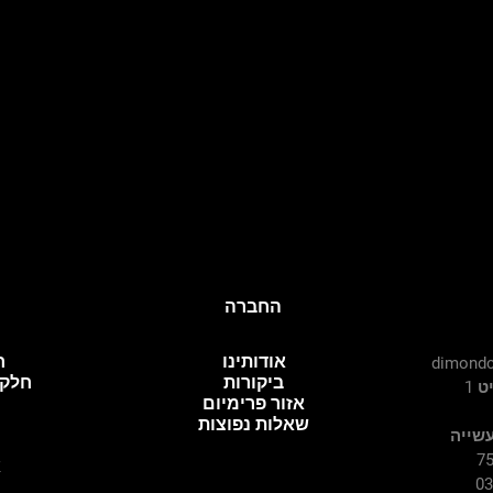
החברה
אודותינו
ח
dimondc
ביקורות
חלקי
 1
אזור פרימיום
שאלות נפוצות
עשייה
א