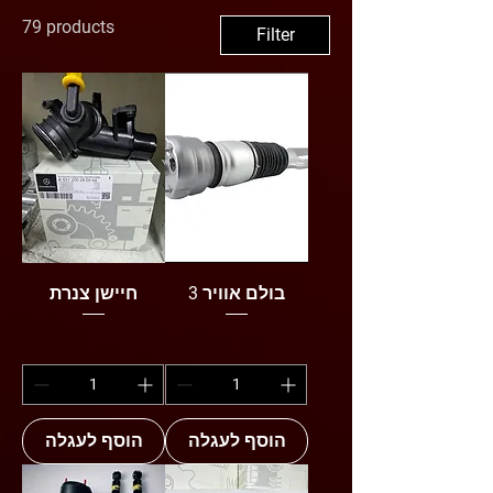
Service! אצלנו תמצאו מגוון רחב של
79 products
Filter
חלקי חילוף מקוריים ואיכותיים לרכבי
יוקרה, לצד אביזרים מתקדמים שישדרגו
את חוויית הנהיגה שלכם. מה תמצאו
אצלנו? חלקי חילוף מקוריים ואיכותיים
שמנים ונוזלים לרכב מהמותגים
המובילים מצברים, צמיגים ופתרונות
אחזקה אביזרים מתקדמים לנוחות
וביצועים אנו מתחייבים לשירות מקצועי,
אמין ולמוצרים ברמה הגבוהה ביותר
בולם אוויר 3
חיישן צנרת
הוסף לעגלה
הוסף לעגלה