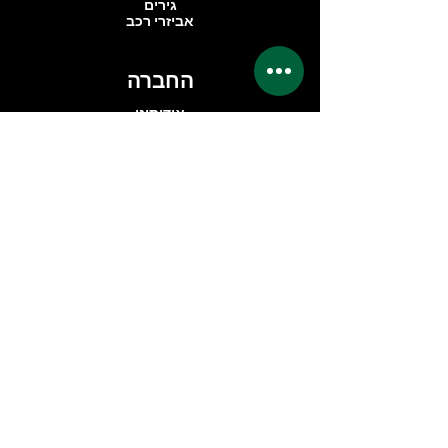
גירים
אביזרי רכב
החברה
אודותינו
ביקורות
אזור פרימיום
שאלות נפוצות
ליצירת קשר
dimondcarservice@gmail.com
אברהם בומה שביט 1
C 203
ראשון לציון, אזור תעשייה פלמחים
7559914
טלפון:
03-6708728
תעקבו אחרינו
Facebook
Instagram