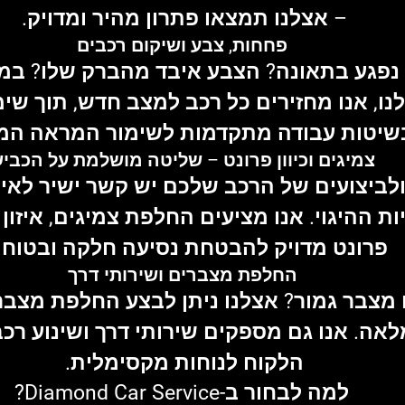
– אצלנו תמצאו פתרון מהיר ומדויק.
 פחחות, צבע ושיקום רכבים
פגע בתאונה? הצבע איבד מהברק שלו? 
במח
נו
, אנו מחזירים כל רכב למצב חדש, תוך שי
בשיטות עבודה מתקדמות לשימור המראה המק
 צמיגים וכיוון פרונט – שליטה מושלמת על הכביש
לביצועים של הרכב שלכם יש קשר ישיר לאיכ
ות ההיגוי. אנו מציעים 
החלפת צמיגים, איזון ג
פרונט
 מדויק להבטחת נסיעה חלקה ובטוחה
 החלפת מצברים ושירותי דרך
מצבר גמור? אצלנו ניתן לבצע 
החלפת מצבר
אה. אנו גם מספקים שירותי דרך ושינוע רכב
הלקוח לנוחות מקסימלית.
 למה לבחור ב-Diamond Car Service?