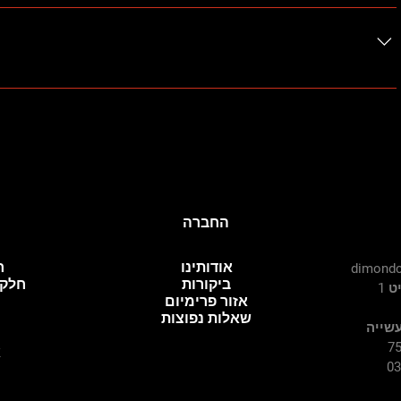
nswers to common questions about your business and create a
ix mobile app, giving access to members on the go.
החברה
אודותינו
ח
dimondc
ביקורות
חלקי
 1
אזור פרימיום
שאלות נפוצות
עשייה
א