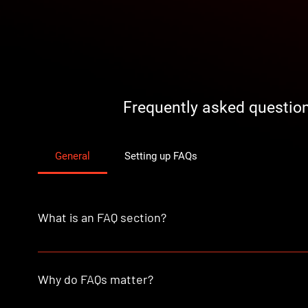
Frequently asked questio
General
Setting up FAQs
What is an FAQ section?
An FAQ section can be used to quickly answer common qu
"What are your opening hours?", or "How can I book a serv
Why do FAQs matter?