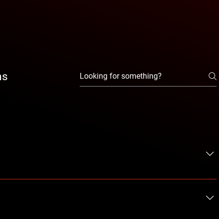
ns
estions about your business like "Where do you ship to?",
ice?".