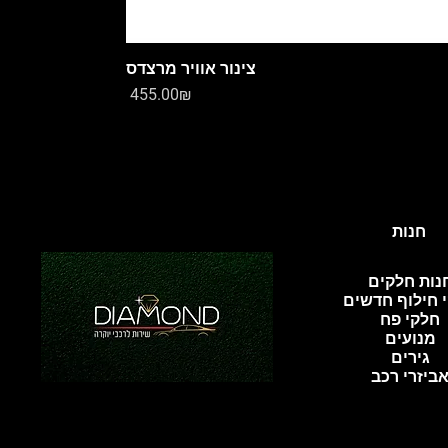
צינור אוויר מרצדס
Price
‏455.00 ‏₪
חנות
נות חלקים
 חילוף חדשים
חלקי פח
מנועים
גירים
ביזרי רכב