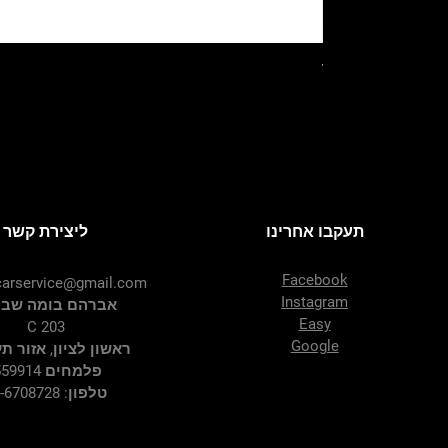
יכל עיבוי מרצדס
Price
‏0.00 ‏₪
תעקבו אחרינו
ליצירת קשר
Facebook
arservice@gmail.com
Instagram
אברהם בומה שביט
Easy
C 203
Google
ראשון לציון, אזור ת
פלמחים 7559914
טלפון: 03-6708728