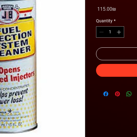
Price
‏115.00 ‏₪
Quantity
*