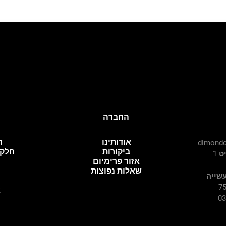
החברה
אודותינו
ח
dimondc
ביקורות
חלקי
 1
אזור פרימיום
שאלות נפוצות
עשייה
א