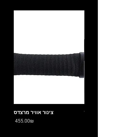
מיכל עיבוי מרצדס
צינור אוויר מרצדס
Price
Price
‏0.00 ‏₪
‏455.00 ‏₪