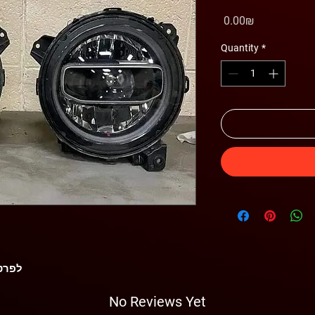
Price
‏0.00 ‏₪
Quantity
*
לפרטי
No Reviews Yet