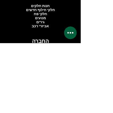
חנות חלקים
חלקי חילוף חדשים
חלקי פח
מנועים
גירים
אביזרי רכב
החברה
אודותינו
ביקורות
אזור פרימיום
שאלות נפוצות
ליצירת קשר
dimondcarservice@gmail.com
אברהם בומה שביט 1
C 203
ראשון לציון, אזור תעשייה פלמחים
7559914
טלפון:
03-6708728