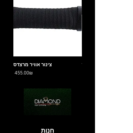
מיכל עיבוי מרצדס
צינור אוויר מרצדס
Price
Price
‏0.00 ‏₪
‏455.00 ‏₪
חנות