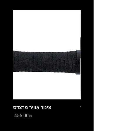
מיכל עיבוי מרצדס
צינור אוויר מרצדס
Price
Price
‏0.00 ‏₪
‏455.00 ‏₪