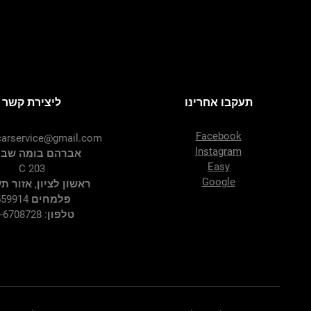
Price
‏0.00 ‏₪
תעקבו אחרינו
ליצירת קשר
Facebook
arservice@gmail.com
Instagram
אברהם בומה שביט
Easy
C 203
Google
ראשון לציון, אזור ת
פלמחים 7559914
טלפון: 03-6708728