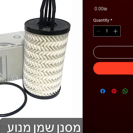
Price
‏0.00 ‏₪
Quantity
*