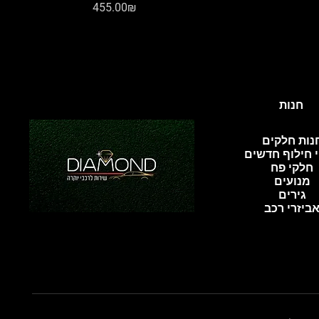
Price
‏455.00 ‏₪
חנות
נות חלקים
 חילוף חדשים
חלקי פח
מנועים
גירים
ביזרי רכב