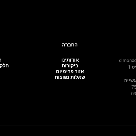
החברה
אודותינו
ח
dimondc
ביקורות
חלקי
 1
אזור פרימיום
שאלות נפוצות
עשייה
א