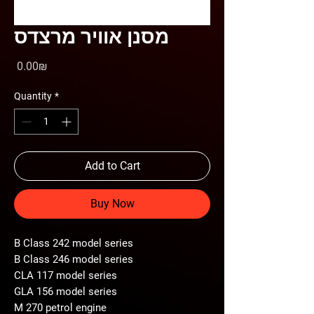
מסנן אוויר מרצדס
Price
‏0.00 ‏₪
Quantity
*
Add to Cart
Buy Now
B Class 242 model series
B Class 246 model series
CLA 117 model series
GLA 156 model series
M 270 petrol engine