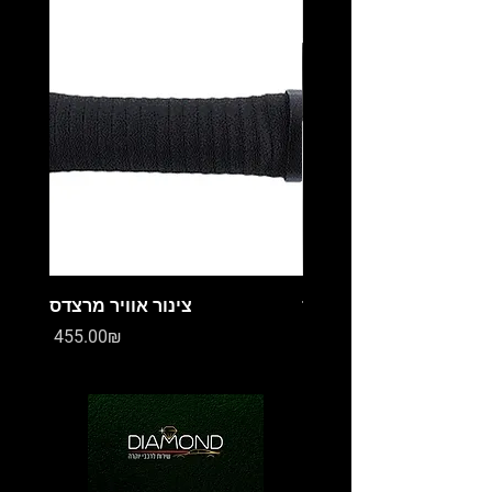
מיכל עיבוי מרצדס
צינור אוויר מרצדס
Price
Price
‏0.00 ‏₪
‏455.00 ‏₪