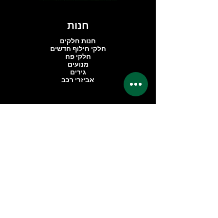
חנות
חנות חלקים
חלקי חילוף חדשים
חלקי פח
מנועים
גירים
אביזרי רכב
החברה
אודותינו
ביקורות
אזור פרימיום
שאלות נפוצות
ליצירת קשר
dimondcarservice@gmail.com
אברהם בומה שביט 1
C 203