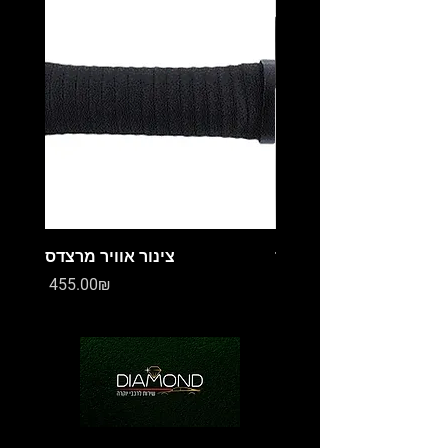
מיכל עיבוי מרצדס
צינור אוויר מרצדס
Price
Price
‏0.00 ‏₪
‏455.00 ‏₪