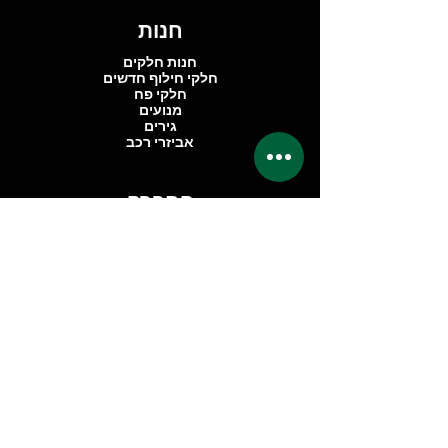
חנות
חנות חלקים
חלקי חילוף חדשים
חלקי פח
מנועים
גירים
אביזרי רכב
החברה
אודותינו
ביקורות
אזור פרימיום
שאלות נפוצות
ליצירת קשר
dimondcarservice@gmail.com
אברהם בומה שביט 1
C 203
ראשון לציון, אזור תעשייה פלמחים
7559914