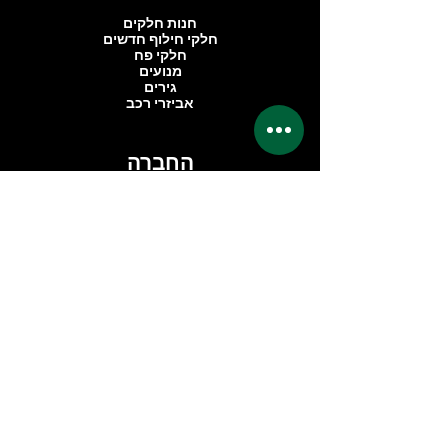
חנות חלקים
חלקי חילוף חדשים
חלקי פח
מנועים
גירים
אביזרי רכב
החברה
אודותינו
ביקורות
אזור פרימיום
שאלות נפוצות
ליצירת קשר
dimondcarservice@gmail.com
אברהם בומה שביט 1
C 203
ראשון לציון, אזור תעשייה פלמחים
7559914
טלפון:
03-6708728