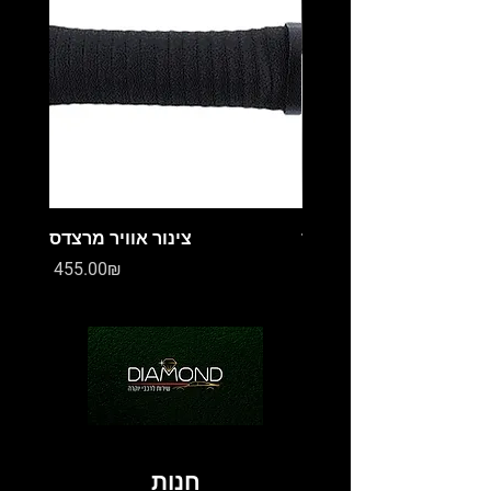
מיכל עיבוי מרצדס
צינור אוויר מרצדס
Price
Price
‏0.00 ‏₪
‏455.00 ‏₪
חנות