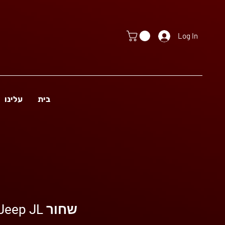
Log In
בית
עלינו
דלתות חצי Jeep JL שחור